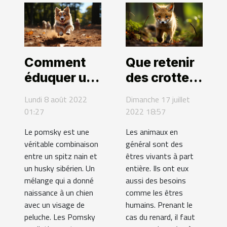
Comment
Que retenir
éduquer un
des crottes
chien
de renard?
Lundi 8 août 2022
Dimanche 17 juillet
Pomsky ?
01:27
2022 18:57
Le pomsky est une
Les animaux en
véritable combinaison
général sont des
entre un spitz nain et
êtres vivants à part
un husky sibérien. Un
entière. Ils ont eux
mélange qui a donné
aussi des besoins
naissance à un chien
comme les êtres
avec un visage de
humains. Prenant le
peluche. Les Pomsky
cas du renard, il faut