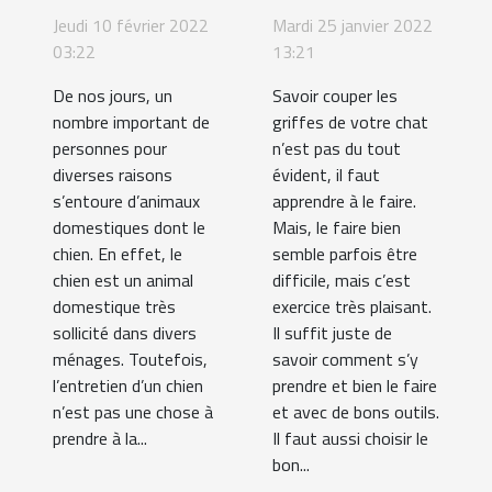
meilleures
comment
Jeudi 10 février 2022
Mardi 25 janvier 2022
croquettes
les couper ?
03:22
13:21
pour son
De nos jours, un
Savoir couper les
chien ?
nombre important de
griffes de votre chat
personnes pour
n’est pas du tout
diverses raisons
évident, il faut
s’entoure d’animaux
apprendre à le faire.
domestiques dont le
Mais, le faire bien
chien. En effet, le
semble parfois être
chien est un animal
difficile, mais c’est
domestique très
exercice très plaisant.
sollicité dans divers
Il suffit juste de
ménages. Toutefois,
savoir comment s’y
l’entretien d’un chien
prendre et bien le faire
n’est pas une chose à
et avec de bons outils.
prendre à la...
Il faut aussi choisir le
bon...