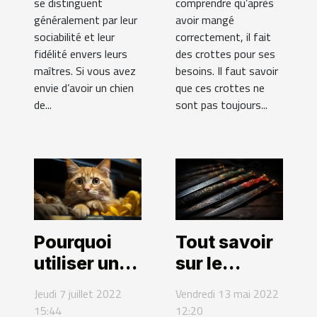
se distinguent
comprendre qu’après
généralement par leur
avoir mangé
sociabilité et leur
correctement, il fait
fidélité envers leurs
des crottes pour ses
maîtres. Si vous avez
besoins. Il faut savoir
envie d’avoir un chien
que ces crottes ne
de...
sont pas toujours...
Pourquoi
Tout savoir
utiliser un
sur le
hamac pour
sabres
Jeudi 7 juillet 2022
Vendredi 13 mai 2022
chat ?
pirate
15:44
12:20