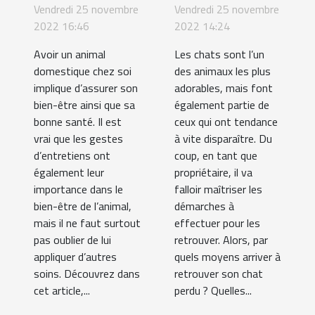
Vendredi 25 novembre
Vendredi 25 novembre
bonne santé
chat perdu
2022 16:46
2022 14:24
?
en Belgique
Avoir un animal
Les chats sont l’un
domestique chez soi
des animaux les plus
implique d’assurer son
adorables, mais font
bien-être ainsi que sa
également partie de
bonne santé. Il est
ceux qui ont tendance
vrai que les gestes
à vite disparaître. Du
d’entretiens ont
coup, en tant que
également leur
propriétaire, il va
importance dans le
falloir maîtriser les
bien-être de l’animal,
démarches à
mais il ne faut surtout
effectuer pour les
pas oublier de lui
retrouver. Alors, par
appliquer d’autres
quels moyens arriver à
soins. Découvrez dans
retrouver son chat
cet article,...
perdu ? Quelles...