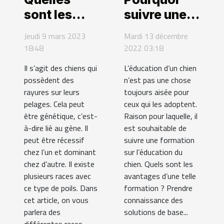
sont les
suivre une
différentes
formation
Jeudi 9 mars 2023
Mardi 13 décembre
races de
d'éducateur
18:48
2022 03:18
chien avec
canin ?
Il s’agit des chiens qui
L’éducation d’un chien
des poils
possèdent des
n’est pas une chose
bringés ?
rayures sur leurs
toujours aisée pour
pelages. Cela peut
ceux qui les adoptent.
être génétique, c’est-
Raison pour laquelle, il
à-dire lié au gène. Il
est souhaitable de
peut être récessif
suivre une formation
chez l’un et dominant
sur l’éducation du
chez d’autre. Il existe
chien. Quels sont les
plusieurs races avec
avantages d’une telle
ce type de poils. Dans
formation ? Prendre
cet article, on vous
connaissance des
parlera des
solutions de base...
différentes races