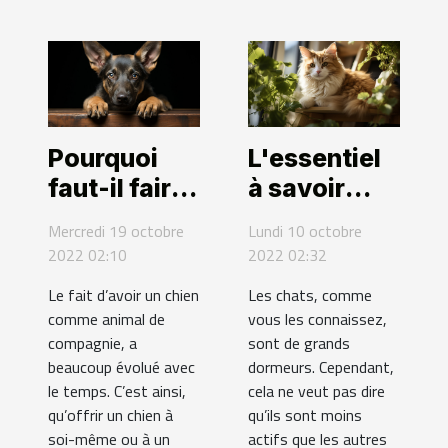
Pourquoi
L'essentiel
faut-il faire
à savoir
éduquer son
pour bien
Mercredi 19 octobre
Lundi 10 octobre
chien ?
choisir son
2022 02:10
2022 02:32
arbre à chat
Le fait d’avoir un chien
Les chats, comme
comme animal de
vous les connaissez,
compagnie, a
sont de grands
beaucoup évolué avec
dormeurs. Cependant,
le temps. C’est ainsi,
cela ne veut pas dire
qu’offrir un chien à
qu’ils sont moins
soi-même ou à un
actifs que les autres