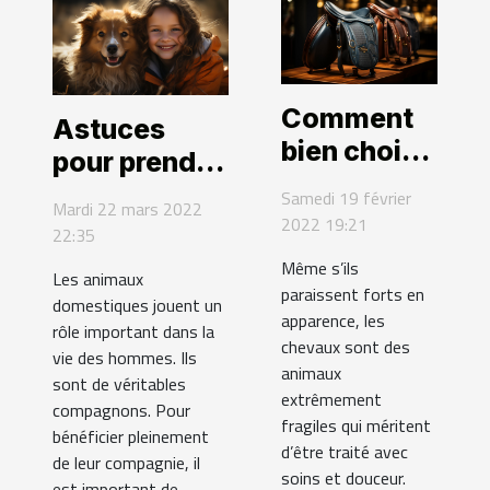
Comment
Astuces
bien choisir
pour prendre
une selle
soin des
Samedi 19 février
Mardi 22 mars 2022
pour cheval
2022 19:21
animaux
22:35
?
domestiques
Même s’ils
Les animaux
paraissent forts en
domestiques jouent un
apparence, les
rôle important dans la
chevaux sont des
vie des hommes. Ils
animaux
sont de véritables
extrêmement
compagnons. Pour
fragiles qui méritent
bénéficier pleinement
d’être traité avec
de leur compagnie, il
soins et douceur.
est important de