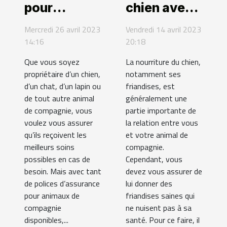
pour
chien avec
animaux de
des
Mercredi 26 avril 2023
Vendredi 14 avril 2023
compagnie :
friandises
14:16
20:18
quelles
au thon fait
Que vous soyez
La nourriture du chien,
options ?
maison
propriétaire d’un chien,
notamment ses
d’un chat, d’un lapin ou
friandises, est
de tout autre animal
généralement une
de compagnie, vous
partie importante de
voulez vous assurer
la relation entre vous
qu’ils reçoivent les
et votre animal de
meilleurs soins
compagnie.
possibles en cas de
Cependant, vous
besoin. Mais avec tant
devez vous assurer de
de polices d’assurance
lui donner des
pour animaux de
friandises saines qui
compagnie
ne nuisent pas à sa
disponibles,...
santé. Pour ce faire, il