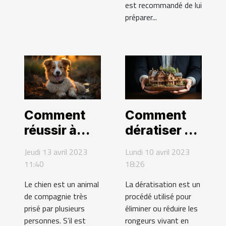
est recommandé de lui
préparer...
Comment
Comment
réussir à
dératiser un
bien faire le
habitat ?
Jeudi 13 avril 2023
Lundi 10 avril 2023
dressage de
11:40
18:26
votre chien
Le chien est un animal
La dératisation est un
?
de compagnie très
procédé utilisé pour
prisé par plusieurs
éliminer ou réduire les
personnes. S’il est
rongeurs vivant en