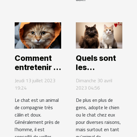
Comment
Quels sont
entretenir le
les
pelage de
avantages
Jeudi 13 juillet 2023
Dimanche 30 avril
votre chat ?
d’avoir un
19:24
2023 04:56
chien ou un
Le chat est un animal
De plus en plus de
chat chez
de compagnie très
gens, adopte le chien
vous ?
câlin et doux.
ou le chat chez eux
Généralement près de
pour diverses raisons,
l’homme, il est
mais surtout en tant
conseillé de veiller
qu’animal de