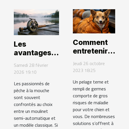
Comment
Les
entretenir
avantages
le pelage de
d'un
Jeudi 26 octobre
Samedi 28 février
mon chien ?
moulinet
2023 18:25
2026 19:10
semi-
Un pelage terne et
Les passionnés de
automatique
rempli de germes
pêche à la mouche
face au
comporte de gros
sont souvent
risques de maladie
modèle
confrontés au choix
pour votre chien et
entre un moulinet
classique
vous. De nombreuses
semi-automatique et
solutions s’offrent à
un modèle classique. Si