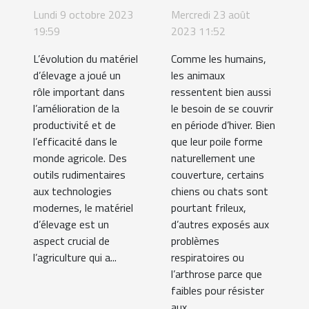
l'évolution
Les astuces
Lundi 9 octobre 2023
Mercredi 23 août
du matériel
pour
19:59
2023 11:52
d'élevage
réaliser le
L’évolution du matériel
Comme les humains,
bon choix
d’élevage a joué un
les animaux
rôle important dans
ressentent bien aussi
l’amélioration de la
le besoin de se couvrir
productivité et de
en période d’hiver. Bien
l’efficacité dans le
que leur poile forme
monde agricole. Des
naturellement une
outils rudimentaires
couverture, certains
aux technologies
chiens ou chats sont
modernes, le matériel
pourtant frileux,
d’élevage est un
d’autres exposés aux
aspect crucial de
problèmes
l’agriculture qui a...
respiratoires ou
l’arthrose parce que
faibles pour résister
aux...