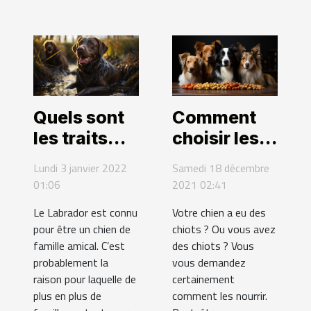
Quels sont
Comment
les traits
choisir les
distinctifs
croquettes
Lundi 3 janvier 2022
Samedi 18 décembre
du labrador
pour chiots
01:06
2021 02:41
?
?
Le Labrador est connu
Votre chien a eu des
pour être un chien de
chiots ? Ou vous avez
famille amical. C’est
des chiots ? Vous
probablement la
vous demandez
raison pour laquelle de
certainement
plus en plus de
comment les nourrir.