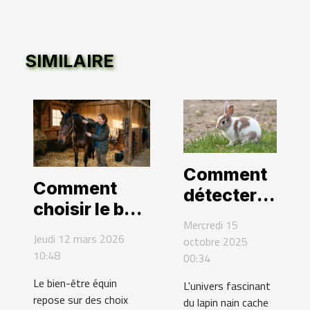
SIMILAIRE
Comment
Comment
détecter
choisir le bon
les
Mercredi 15
professionnel
troubles
Jeudi 12 mars 2026
octobre 2025
pour la santé
10:48
digestifs
00:34
de votre
chez le
Le bien-être équin
L'univers fascinant
cheval ?
lapin nain ?
repose sur des choix
du lapin nain cache