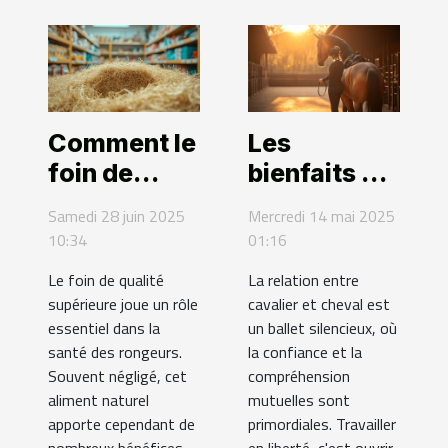
Comment le
Les
foin de
bienfaits du
qualité
travail en
Samedi 28 juin 2025
Mercredi 14 mai 2025
supérieure
liberté pour
10:34
01:16
influence la
renforcer la
Le foin de qualité
La relation entre
santé des
complicité
supérieure joue un rôle
cavalier et cheval est
rongeurs ?
cavalier-
essentiel dans la
un ballet silencieux, où
cheval
santé des rongeurs.
la confiance et la
Souvent négligé, cet
compréhension
aliment naturel
mutuelles sont
apporte cependant de
primordiales. Travailler