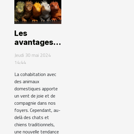
Les
avantages
de
Jeudi 30 mai 2024
l'adoption
14:44
de NACs par
La cohabitation avec
rapport aux
des animaux
animaux de
domestiques apporte
compagnie
un vent de joie et de
compagnie dans nos
traditionnels
foyers. Cependant, au-
delà des chats et
chiens traditionnels,
une nouvelle tendance