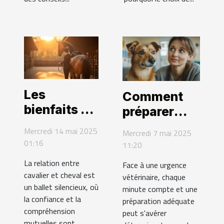
Les
Comment
bienfaits du
préparer
travail en
votre animal
Mercredi 14 mai 2025
Mercredi 7 mai 2025
liberté pour
pour une
01:16
11:20
renforcer la
consultation
La relation entre
Face à une urgence
complicité
d'urgence
cavalier et cheval est
vétérinaire, chaque
cavalier-
vétérinaire
un ballet silencieux, où
minute compte et une
cheval
la confiance et la
préparation adéquate
compréhension
peut s'avérer
mutuelles sont