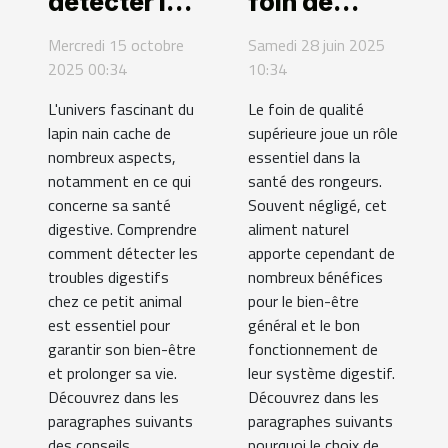
détecter les
foin de
troubles
qualité
Mercredi 15 octobre
Samedi 28 juin 2025
digestifs
supérieure
2025 00:34
10:34
chez le lapin
influence la
L'univers fascinant du
Le foin de qualité
nain ?
santé des
lapin nain cache de
supérieure joue un rôle
rongeurs ?
nombreux aspects,
essentiel dans la
notamment en ce qui
santé des rongeurs.
concerne sa santé
Souvent négligé, cet
digestive. Comprendre
aliment naturel
comment détecter les
apporte cependant de
troubles digestifs
nombreux bénéfices
chez ce petit animal
pour le bien-être
est essentiel pour
général et le bon
garantir son bien-être
fonctionnement de
et prolonger sa vie.
leur système digestif.
Découvrez dans les
Découvrez dans les
paragraphes suivants
paragraphes suivants
des conseils...
pourquoi le choix de...