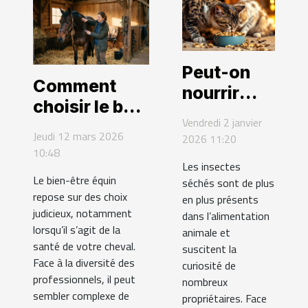
Peut-on
Comment
nourrir
choisir le bon
tous ses
Vendredi 2 janvier
professionnel
animaux
Jeudi 12 mars 2026
2026 11:20
pour la santé
10:48
avec des
de votre
Les insectes
insectes
Le bien-être équin
séchés sont de plus
cheval ?
séchés ?
repose sur des choix
en plus présents
judicieux, notamment
dans l’alimentation
lorsqu’il s’agit de la
animale et
santé de votre cheval.
suscitent la
Face à la diversité des
curiosité de
professionnels, il peut
nombreux
sembler complexe de
propriétaires. Face