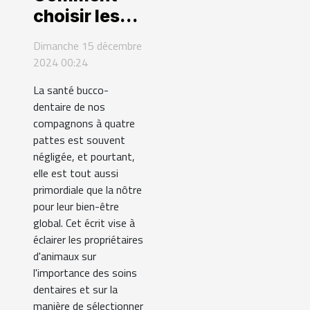
choisir les
meilleurs
Dimanche 15 décembre
soins
2024 00:24
dentaires
La santé bucco-
pour vos
dentaire de nos
animaux
compagnons à quatre
domestiques
pattes est souvent
négligée, et pourtant,
elle est tout aussi
primordiale que la nôtre
pour leur bien-être
global. Cet écrit vise à
éclairer les propriétaires
d'animaux sur
l'importance des soins
dentaires et sur la
manière de sélectionner